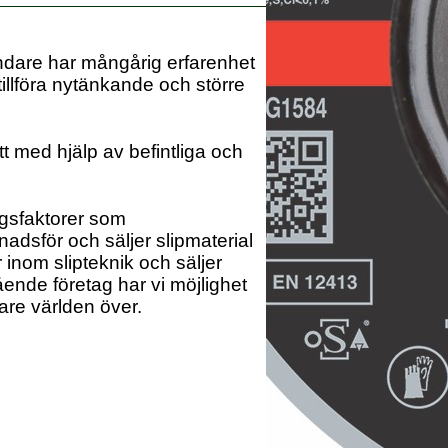
ndare har mångårig erfarenhet
illföra nytänkande och större
t med hjälp av befintliga och
ngsfaktorer som
nadsför och säljer slipmaterial
r inom slipteknik och säljer
ående företag har vi möjlighet
are världen över.