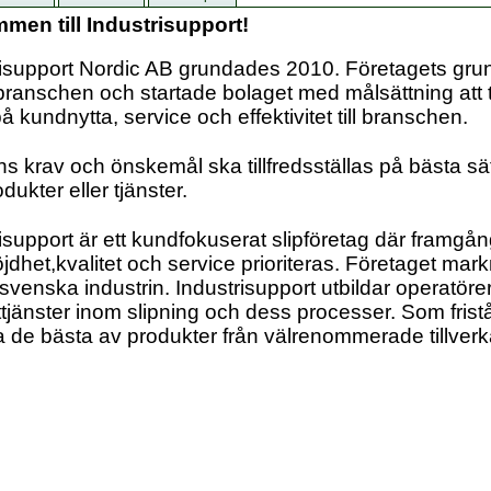
men till Industrisupport!
risupport Nordic AB grundades 2010. Företagets gru
branschen och startade bolaget med målsättning att t
å kundnytta, service och effektivitet till branschen.
 krav och önskemål ska tillfredsställas på bästa sät
dukter eller tjänster.
isupport är ett kundfokuserat slipföretag där framgå
dhet,kvalitet och service prioriteras. Företaget mark
n svenska industrin. Industrisupport utbildar operatöre
tjänster inom slipning och dess processer.
Som frist
ja de bästa av produkter från välrenommerade tillverk