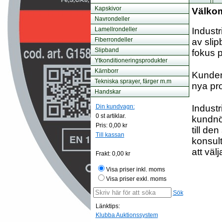
Kapskivor
Välkom
Navrondeller
Lamellrondeller
Indust
Fiberrondeller
av slip
Slipband
fokus p
Ytkonditioneringsprodukter
Kärnborr
Kundens
Tekniska sprayer, färger m.m
nya pro
Handskar
Din kundvagn:
Industr
0
st artiklar.
kundnöj
Pris:
0,00 kr
till de
Till kassan
konsult
att väl
Frakt:
0,00 kr
Visa priser inkl. moms
Visa priser exkl. moms
Sök
Länktips:
Klubba Auktionssystem